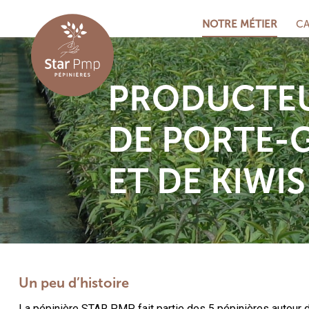
NOTRE MÉTIER
CA
Nos
Tab
PRODUCTEU
Cal
DE PORTE-
ET DE KIWIS
Un peu d’histoire
La pépinière STAR PMP fait partie des 5 pépinières autour 