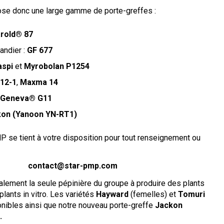
ose donc une large gamme de porte-greffes :
rold® 87
andier :
GF 677
aspi
et
Myrobolan P1254
12-1
,
Maxma 14
Geneva®
G11
on (Yanoon YN-RT1)
 se tient à votre disposition pour tout renseignement ou
contact@star-pmp.com
ement la seule pépinière du groupe à produire des plants
plants in vitro. Les variétés
Hayward
(femelles) et
Tomuri
onibles ainsi que notre nouveau porte-greffe
Jackon
.