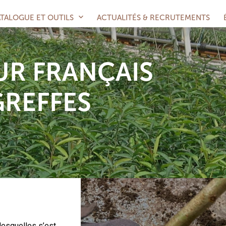
TALOGUE ET OUTILS
ACTUALITÉS & RECRUTEMENTS
 Porte-Greffes
leaux de pollinisation
R FRANÇAIS
culateur de densité
GREFFES
desquelles s’est