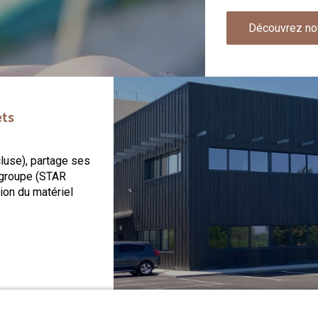
Découvrez no
ets
cluse), partage ses
 groupe (STAR
stion du matériel