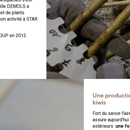
mille DEMOLS a
 et de plants
son activité à STAR
ROUP en 2012.
Une productio
kiwis
Fort du savoir-fai
assure aujourd’hui
extérieurs
une fo