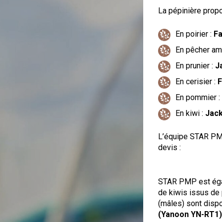
La pépinière prop
En poirier :
Fa
En pêcher am
En prunier :
J
En cerisier :
F
En pommier :
En kiwi :
Jack
L’équipe STAR PMP
devis :
STAR PMP est égal
de kiwis issus de 
(mâles) sont disp
(Yanoon YN-RT1)